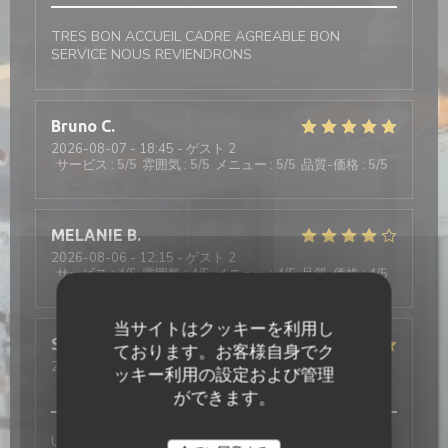
TRES BON ACCUEIL CADRE AGREABLE BON
SERVICE NOUS REVIENDRONS
Bruno
C
2026-08-07
- 18:45 - ゲスト 2
サービス
:
5
/5
雰囲気
:
5
/5
メニュー
:
5
/5
品質-価格
:
5
/5
MELANIE
B
2026-08-06
- 12:15 - ゲスト 2
サービス
:
4
/5
雰囲気
:
4
/5
メニュー
:
4
/5
品質-価格
:
4
/5
当サイトはクッキーを利用し
Sebastien
V
ております。お客様自身でク
2026-08-05
- 12:30 - ゲスト 4
ッキー利用の設定および管理
サービス
:
5
/5
雰囲気
:
5
/5
メニュー
:
4
/5
品質-価格
:
5
/5
ができます。
Une × 2 + 1 bon moment, passé ensemble en famille,