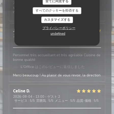
全てに同意する
7 × un accueil toujours aussi agréable de belles
surprises, en vain et toujours un choix variés au
すべてのクッキーを拒否する
niveau de La Carte, restauration
カスタマイズする
プライバシーポリシー
Juliette
H
undefined
2026-08-03
- 19:30 - ゲスト 7
サービス
:
5
/5
雰囲気
:
5
/5
メニュー
:
5
/5
品質-価格
:
4
/5
Personnel très accueillant et très agréable Cuisine de
bonne qualité
L'Office
はこのレビューに返信しました
Merci beaucoup ! Au plaisir de vous revoir, la direction
Celine
D
2026-08-04
- 13:00 - ゲスト 2
サービス
:
5
/5
雰囲気
:
5
/5
メニュー
:
5
/5
品質-価格
:
5
/5