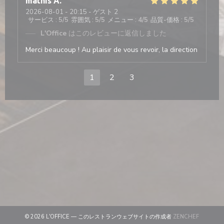
mathis
A
2026-08-01
- 20:15 - ゲスト 2
サービス
:
5
/5
雰囲気
:
5
/5
メニュー
:
4
/5
品質-価格
:
5
/5
L'Office
はこのレビューに返信しました
Merci beaucoup ! Au plaisir de vous revoir, la direction
1
2
3
((新しい
© 2026 L'OFFICE — このレストランウェブサイトの作成者
ZENCHEF