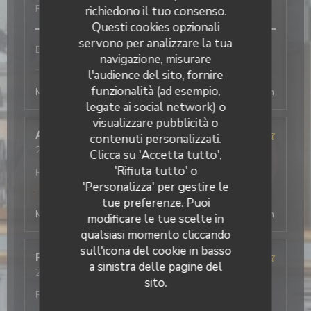
Prezzo
:
5
/5
richiedono il tuo consenso.
Questi cookies opzionali
servono per analizzare la tua
Bon service et efficace
navigazione, misurare
L'Office
ha risposto a questa recensione
l'audience del sito, fornire
funzionalità (ad esempio,
Merci beaucoup ! Au plaisir de vous revoir, la direction
legate ai social network) o
visualizzare pubblicità o
Antonio
T
contenuti personalizzati.
2026-08-03
- 19:30 - Ospiti 2
Clicca su 'Accetta tutto',
Servizio
:
5
/5
Atmosfera
:
4
/5
Cucina
:
5
/5
Qualità /
'Rifiuta tutto' o
Prezzo
:
4
/5
'Personalizza' per gestire le
L'Office
ha risposto a questa recensione
tue preferenze. Puoi
Merci beaucoup ! Au plaisir de vous revoir, la direction
modificare le tue scelte in
qualsiasi momento cliccando
sull'icona del cookie in basso
Philippe
D
a sinistra delle pagine del
2026-08-03
- 19:45 - Ospiti 4
sito.
Servizio
:
4
/5
Atmosfera
:
4
/5
Cucina
:
4
/5
Qualità /
Prezzo
:
5
/5