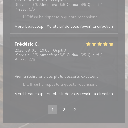
2026-08-01
- 20:15 - Ospiti 2
Servizio
:
5
/5
Atmosfera
:
5
/5
Cucina
:
4
/5
Qualità /
Prezzo
:
5
/5
L'Office
ha risposto a questa recensione
Merci beaucoup ! Au plaisir de vous revoir, la direction
Frédéric
C
2026-08-01
- 19:00 - Ospiti 3
Servizio
:
5
/5
Atmosfera
:
5
/5
Cucina
:
5
/5
Qualità /
Prezzo
:
4
/5
Rien a redire entrées plats desserts excellent
L'Office
ha risposto a questa recensione
Merci beaucoup ! Au plaisir de vous revoir, la direction
1
2
3