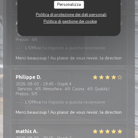
Merci beaucoup ! Au plaisir de vous revoir, la direction
Personalizza
Politica di protezione dei dati personali
Politica di gestione dei cookie
Antonio
T
2026-08-03
- 19:30 - Ospiti 2
Servizio
:
5
/5
Atmosfera
:
4
/5
Cucina
:
5
/5
Qualità /
Prezzo
:
4
/5
L'Office
ha risposto a questa recensione
Merci beaucoup ! Au plaisir de vous revoir, la direction
Philippe
D
2026-08-03
- 19:45 - Ospiti 4
Servizio
:
4
/5
Atmosfera
:
4
/5
Cucina
:
4
/5
Qualità /
Prezzo
:
5
/5
L'Office
ha risposto a questa recensione
Merci beaucoup ! Au plaisir de vous revoir, la direction
mathis
A