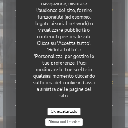
navigazione, misurare
Juliette
H
l'audience del sito, fornire
2026-08-03
- 19:30 - Ospiti 7
funzionalità (ad esempio,
Servizio
:
5
/5
Atmosfera
:
5
/5
Cucina
:
5
/5
Qualità /
legate ai social network) o
Prezzo
:
4
/5
visualizzare pubblicità o
contenuti personalizzati.
Personnel très accueillant et très agréable Cuisine de
Clicca su 'Accetta tutto',
bonne qualité
'Rifiuta tutto' o
L'Office
ha risposto a questa recensione
'Personalizza' per gestire le
tue preferenze. Puoi
Merci beaucoup ! Au plaisir de vous revoir, la direction
modificare le tue scelte in
qualsiasi momento cliccando
Celine
D
sull'icona del cookie in basso
2026-08-04
- 13:00 - Ospiti 2
a sinistra delle pagine del
Servizio
:
5
/5
Atmosfera
:
5
/5
Cucina
:
5
/5
Qualità /
sito.
Prezzo
:
5
/5
Ok, accetta tutto
Bon service et efficace
L'Office
ha risposto a questa recensione
Rifiuta tutti i cookie