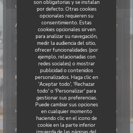
son obligatorias y se instalan
Merci beaucoup ! Au plaisir de vous revoir, la direction
por defecto. Otras cookies
opcionales requieren su
consentimiento. Estas
Antonio
T
cookies opcionales sirven
2026-08-03
- 19:30 - Invitados 2
para analizar su navegación,
Servicio
:
5
/5
Ambiente
:
4
/5
Menú
:
5
/5
Calidad / Precio
:
4
/5
medir la audiencia del sitio,
L'Office
ha respondido a su opinión
ofrecer funcionalidades (por
ejemplo, relacionadas con
Merci beaucoup ! Au plaisir de vous revoir, la direction
redes sociales) o mostrar
publicidad o contenidos
personalizados. Haga clic en
Philippe
D
'Aceptar todo', 'Rechazar
2026-08-03
- 19:45 - Invitados 4
Servicio
:
4
/5
Ambiente
:
4
/5
Menú
:
4
/5
Calidad / Precio
:
todo' o 'Personalizar' para
5
/5
gestionar sus preferencias.
L'Office
ha respondido a su opinión
Puede cambiar sus opciones
en cualquier momento
Merci beaucoup ! Au plaisir de vous revoir, la direction
haciendo clic en el icono de
cookie en la parte inferior
mathis
A
izquierda de las páginas del