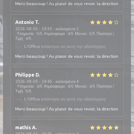
Merci beaucoup ! Au plaisir de vous revoir, la direction
Antonio
T
2026-08-03
- 19:30 - καλεσμένοι 2
Υπηρεσία
:
5
/5
Ατμόσφαιρα
:
4
/5
Μενού
:
5
/5
Ποιότητα /
Τιμή
:
4
/5
L'Office
απάντησε σε αυτή την αξιολόγηση
Merci beaucoup ! Au plaisir de vous revoir, la direction
Philippe
D
2026-08-03
- 19:45 - καλεσμένοι 4
Υπηρεσία
:
4
/5
Ατμόσφαιρα
:
4
/5
Μενού
:
4
/5
Ποιότητα /
Τιμή
:
5
/5
L'Office
απάντησε σε αυτή την αξιολόγηση
Merci beaucoup ! Au plaisir de vous revoir, la direction
mathis
A