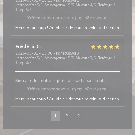
2026-08-01
- 20:15 - καλεσμένοι 2
Υπηρεσία
:
5
/5
Ατμόσφαιρα
:
5
/5
Μενού
:
4
/5
Ποιότητα /
Τιμή
:
5
/5
L'Office
απάντησε σε αυτή την αξιολόγηση
Merci beaucoup ! Au plaisir de vous revoir, la direction
Frédéric
C
2026-08-01
- 19:00 - καλεσμένοι 3
Υπηρεσία
:
5
/5
Ατμόσφαιρα
:
5
/5
Μενού
:
5
/5
Ποιότητα /
Τιμή
:
4
/5
Rien a redire entrées plats desserts excellent
L'Office
απάντησε σε αυτή την αξιολόγηση
Merci beaucoup ! Au plaisir de vous revoir, la direction
1
2
3