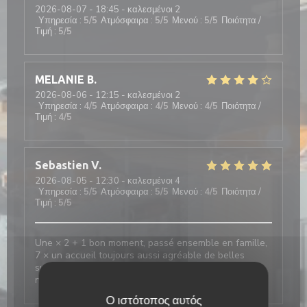
2026-08-07
- 18:45 - καλεσμένοι 2
Υπηρεσία
:
5
/5
Ατμόσφαιρα
:
5
/5
Μενού
:
5
/5
Ποιότητα /
Τιμή
:
5
/5
MELANIE
B
2026-08-06
- 12:15 - καλεσμένοι 2
Υπηρεσία
:
4
/5
Ατμόσφαιρα
:
4
/5
Μενού
:
4
/5
Ποιότητα /
Τιμή
:
4
/5
Sebastien
V
2026-08-05
- 12:30 - καλεσμένοι 4
Υπηρεσία
:
5
/5
Ατμόσφαιρα
:
5
/5
Μενού
:
4
/5
Ποιότητα /
Τιμή
:
5
/5
Une × 2 + 1 bon moment, passé ensemble en famille,
7 × un accueil toujours aussi agréable de belles
surprises, en vain et toujours un choix variés au
niveau de La Carte, restauration
Ο ιστότοπος αυτός