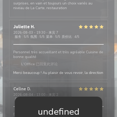
surprises, en vain et toujours un choix variés au
niveau de La Carte, restauration
Juliette
H
2026-08-03
- 19:30 - 来宾 7
服务
:
5
/5
氛围
:
5
/5
菜单
:
5
/5
质价比
:
4
/5
Personnel très accueillant et très agréable Cuisine de
bonne qualité
L'Office
已回复此评论
Merci beaucoup ! Au plaisir de vous revoir, la direction
Celine
D
2026-08-04
- 13:00 - 来宾 2
服务
:
5
/5
氛围
:
5
/5
菜单
:
5
/5
质价比
:
5
/5
Bon service et efficace