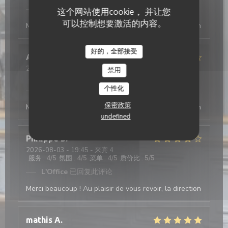
L'Office
已回复此评论
这个网站使用cookie， 并让您
可以控制想要激活的内容。
Merci beaucoup ! Au plaisir de vous revoir, la direction
好的，全部接受
Antonio
T
2026-08-03
- 19:30 - 来宾 2
禁用
服务
:
5
/5
氛围
:
4
/5
菜单
:
5
/5
质价比
:
4
/5
个性化
L'Office
已回复此评论
保密政策
Merci beaucoup ! Au plaisir de vous revoir, la direction
undefined
Philippe
D
2026-08-03
- 19:45 - 来宾 4
服务
:
4
/5
氛围
:
4
/5
菜单
:
4
/5
质价比
:
5
/5
L'Office
已回复此评论
Merci beaucoup ! Au plaisir de vous revoir, la direction
mathis
A