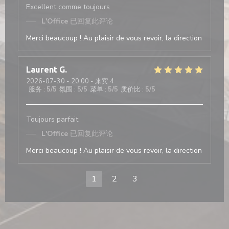
Excellent comme toujours
L'Office
已回复此评论
Merci beaucoup ! Au plaisir de vous revoir, la direction
Laurent
G
2026-07-30
- 20:00 - 来宾 4
服务
:
5
/5
氛围
:
5
/5
菜单
:
5
/5
质价比
:
5
/5
Toujours parfait
L'Office
已回复此评论
Merci beaucoup ! Au plaisir de vous revoir, la direction
1
2
3