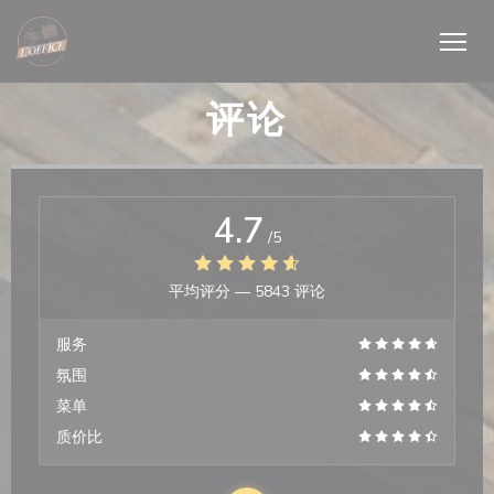
Cookie管理面板
评论
4.7
/5
平均评分 —
5843 评论
服务
氛围
菜单
质价比