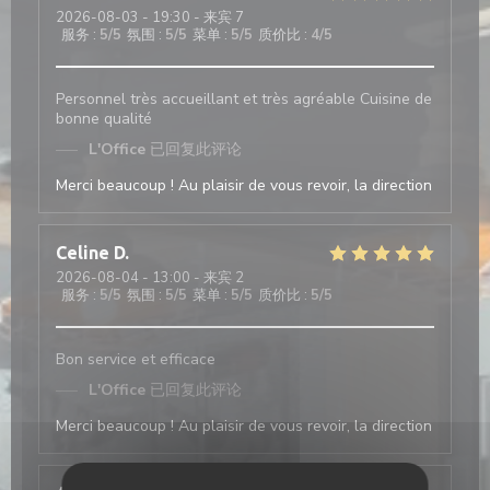
2026-08-03
- 19:30 - 来宾 7
服务
:
5
/5
氛围
:
5
/5
菜单
:
5
/5
质价比
:
4
/5
Personnel très accueillant et très agréable Cuisine de
bonne qualité
L'Office
已回复此评论
Merci beaucoup ! Au plaisir de vous revoir, la direction
Celine
D
2026-08-04
- 13:00 - 来宾 2
服务
:
5
/5
氛围
:
5
/5
菜单
:
5
/5
质价比
:
5
/5
Bon service et efficace
L'Office
已回复此评论
Merci beaucoup ! Au plaisir de vous revoir, la direction