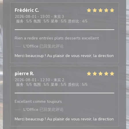
Frédéric
C
2026-08-01
- 19:00 - 来宾 3
服务
:
5
/5
氛围
:
5
/5
菜单
:
5
/5
质价比
:
4
/5
Rien a redire entrées plats desserts excellent
L'Office
已回复此评论
Merci beaucoup ! Au plaisir de vous revoir, la direction
pierre
R
2026-08-01
- 12:30 - 来宾 2
服务
:
5
/5
氛围
:
5
/5
菜单
:
5
/5
质价比
:
5
/5
Excellent comme toujours
L'Office
已回复此评论
Merci beaucoup ! Au plaisir de vous revoir, la direction