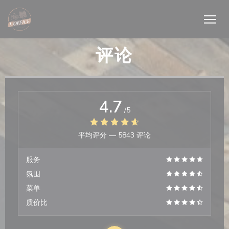
Cookie管理面板
评论
4.7
/5
平均评分 —
5843 评论
服务
氛围
菜单
质价比