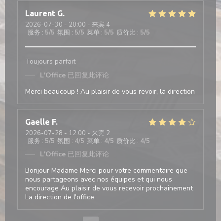
Laurent
G
2026-07-30
- 20:00 - 来宾 4
服务
:
5
/5
氛围
:
5
/5
菜单
:
5
/5
质价比
:
5
/5
Toujours parfait
L'Office
已回复此评论
Merci beaucoup ! Au plaisir de vous revoir, la direction
Gaelle
F
2026-07-28
- 12:00 - 来宾 2
服务
:
5
/5
氛围
:
4
/5
菜单
:
4
/5
质价比
:
4
/5
L'Office
已回复此评论
Bonjour Madame Merci pour votre commentaire que
nous partageons avec nos équipes et qui nous
encourage Au plaisir de vous recevoir prochainement
La direction de l'office