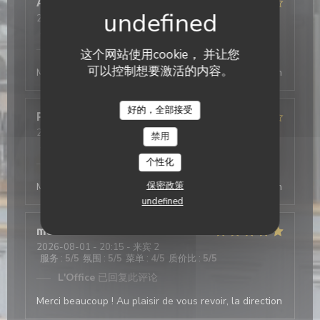
Antonio
T
2026-08-03
- 19:30 - 来宾 2
服务
:
5
/5
氛围
:
4
/5
菜单
:
5
/5
质价比
:
4
/5
L'Office
已回复此评论
这个网站使用cookie， 并让您
可以控制想要激活的内容。
Merci beaucoup ! Au plaisir de vous revoir, la direction
好的，全部接受
Philippe
D
2026-08-03
- 19:45 - 来宾 4
禁用
服务
:
4
/5
氛围
:
4
/5
菜单
:
4
/5
质价比
:
5
/5
个性化
L'Office
已回复此评论
保密政策
Merci beaucoup ! Au plaisir de vous revoir, la direction
undefined
mathis
A
2026-08-01
- 20:15 - 来宾 2
服务
:
5
/5
氛围
:
5
/5
菜单
:
4
/5
质价比
:
5
/5
L'Office
已回复此评论
Merci beaucoup ! Au plaisir de vous revoir, la direction