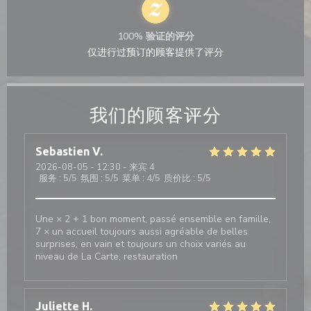
100% 验证的评分
仅进行过预订的顾客提供了评分
我们的顾客评分
Sebastien
V
2026-08-05
- 12:30 - 来宾 4
服务
:
5
/5
氛围
:
5
/5
菜单
:
4
/5
质价比
:
5
/5
Une × 2 + 1 bon moment, passé ensemble en famille,
7 × un accueil toujours aussi agréable de belles
surprises, en vain et toujours un choix variés au
niveau de La Carte, restauration
Juliette
H