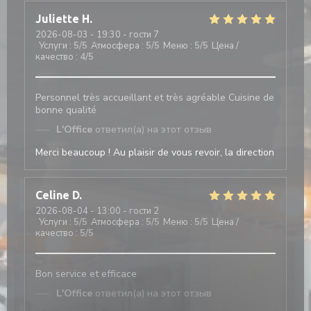
Juliette
H
2026-08-03
- 19:30 - гости 7
Услуги
:
5
/5
Атмосфера
:
5
/5
Меню
:
5
/5
Цена /
качество
:
4
/5
Personnel très accueillant et très agréable Cuisine de
bonne qualité
L'Office
ответил(а) на этот отзыв
Merci beaucoup ! Au plaisir de vous revoir, la direction
Celine
D
2026-08-04
- 13:00 - гости 2
Услуги
:
5
/5
Атмосфера
:
5
/5
Меню
:
5
/5
Цена /
качество
:
5
/5
Bon service et efficace
L'Office
ответил(а) на этот отзыв