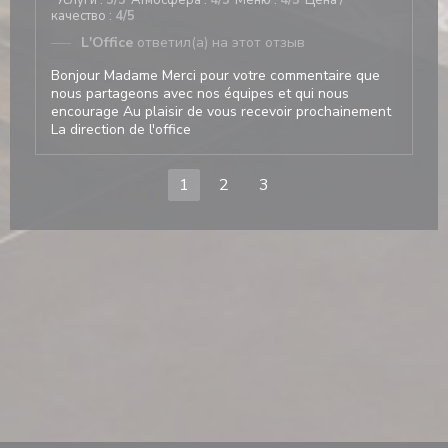
Услуги
:
5
/5
Атмосфера
:
4
/5
Меню
:
4
/5
Цена /
качество
:
4
/5
L'Office
ответил(а) на этот отзыв
Bonjour Madame Merci pour votre commentaire que
nous partageons avec nos équipes et qui nous
encourage Au plaisir de vous recevoir prochainement
La direction de l'office
1
2
3