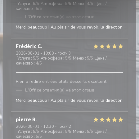
Услуги
:
5
/5
Атмосфера
:
5
/5
Меню
:
4
/5
Цена /
качество
:
5
/5
L'Office
ответил(а) на этот отзыв
Merci beaucoup ! Au plaisir de vous revoir, la direction
Frédéric
C
2026-08-01
- 19:00 - гости 3
Услуги
:
5
/5
Атмосфера
:
5
/5
Меню
:
5
/5
Цена /
качество
:
4
/5
Rien a redire entrées plats desserts excellent
L'Office
ответил(а) на этот отзыв
Merci beaucoup ! Au plaisir de vous revoir, la direction
pierre
R
2026-08-01
- 12:30 - гости 2
Услуги
:
5
/5
Атмосфера
:
5
/5
Меню
:
5
/5
Цена /
качество
:
5
/5