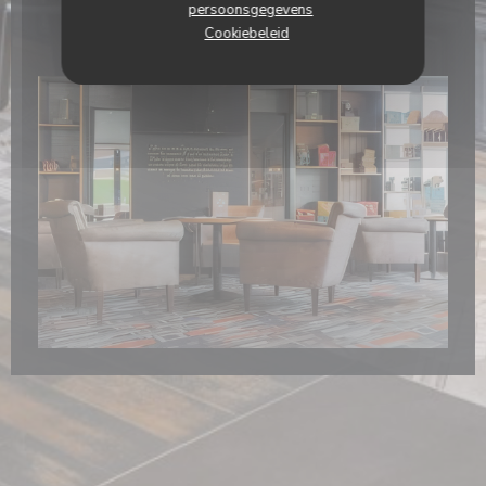
persoonsgegevens
Notre restaurant
Cookiebeleid