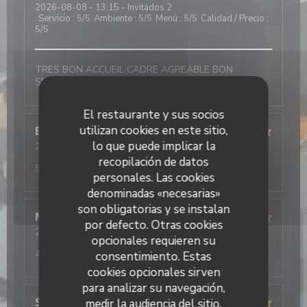
2026-08-08
- 13:15 - Invitados 2
Servicio
:
5
/5
Ambiente
:
5
/5
Menú
:
5
/5
Calidad / Precio
:
5
/5
TRES BON ACCUEIL CADRE AGREABLE BON
SERVICE NOUS REVIENDRONS
El restaurante y sus socios
utilizan cookies en este sitio,
Bruno
C
lo que puede implicar la
2026-08-07
- 18:45 - Invitados 2
Servicio
:
5
/5
Ambiente
:
5
/5
Menú
:
5
/5
Calidad / Precio
:
recopilación de datos
5
/5
personales. Las cookies
denominadas «necesarias»
son obligatorias y se instalan
MELANIE
B
por defecto. Otras cookies
2026-08-06
- 12:15 - Invitados 2
opcionales requieren su
Servicio
:
4
/5
Ambiente
:
4
/5
Menú
:
4
/5
Calidad / Precio
:
4
/5
consentimiento. Estas
cookies opcionales sirven
para analizar su navegación,
Sebastien
medir la audiencia del sitio,
V