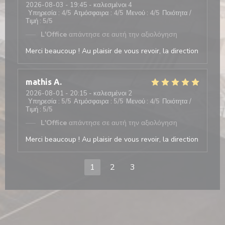
2026-08-03
- 19:45 - καλεσμένοι 4
Υπηρεσία
:
4
/5
Ατμόσφαιρα
:
4
/5
Μενού
:
4
/5
Ποιότητα /
Τιμή
:
5
/5
L'Office
απάντησε σε αυτή την αξιολόγηση
Merci beaucoup ! Au plaisir de vous revoir, la direction
mathis
A
2026-08-01
- 20:15 - καλεσμένοι 2
Υπηρεσία
:
5
/5
Ατμόσφαιρα
:
5
/5
Μενού
:
4
/5
Ποιότητα /
Τιμή
:
5
/5
L'Office
απάντησε σε αυτή την αξιολόγηση
Merci beaucoup ! Au plaisir de vous revoir, la direction
1
2
3