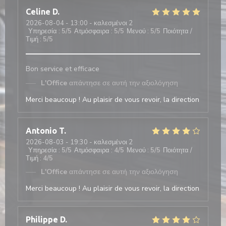
Celine
D
2026-08-04
- 13:00 - καλεσμένοι 2
Υπηρεσία
:
5
/5
Ατμόσφαιρα
:
5
/5
Μενού
:
5
/5
Ποιότητα /
Τιμή
:
5
/5
Bon service et efficace
L'Office
απάντησε σε αυτή την αξιολόγηση
Merci beaucoup ! Au plaisir de vous revoir, la direction
Antonio
T
2026-08-03
- 19:30 - καλεσμένοι 2
Υπηρεσία
:
5
/5
Ατμόσφαιρα
:
4
/5
Μενού
:
5
/5
Ποιότητα /
Τιμή
:
4
/5
L'Office
απάντησε σε αυτή την αξιολόγηση
Merci beaucoup ! Au plaisir de vous revoir, la direction
Philippe
D