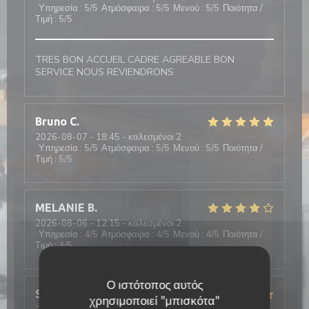
Υπηρεσία
:
5
/5
Ατμόσφαιρα
:
5
/5
Μενού
:
5
/5
Ποιότητα /
Τιμή
:
5
/5
TRES BON ACCUEIL CADRE AGREABLE BON
SERVICE NOUS REVIENDRONS
Bruno
C
2026-08-07
- 18:45 - καλεσμένοι 2
Υπηρεσία
:
5
/5
Ατμόσφαιρα
:
5
/5
Μενού
:
5
/5
Ποιότητα /
Τιμή
:
5
/5
MELANIE
B
2026-08-06
- 12:15 - καλεσμένοι 2
Υπηρεσία
:
4
/5
Ατμόσφαιρα
:
4
/5
Μενού
:
4
/5
Ποιότητα /
Τιμή
:
4
/5
Ο ιστότοπος αυτός
Sebastien
V
χρησιμοποιεί "μπισκότα"