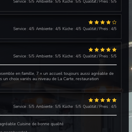
Service
:
5
/5
Ambiente
:
5
/5
Küche
:
5
/5
Qualität / Preis
:
5
/5
Service
:
4
/5
Ambiente
:
4
/5
Küche
:
4
/5
Qualität / Preis
:
4
/5
Service
:
5
/5
Ambiente
:
5
/5
Küche
:
4
/5
Qualität / Preis
:
5
/5
emble en famille, 7 × un accueil toujours aussi agréable de
rs un choix variés au niveau de La Carte, restauration
Service
:
5
/5
Ambiente
:
5
/5
Küche
:
5
/5
Qualität / Preis
:
4
/5
 agréable Cuisine de bonne qualité