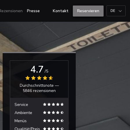
Rezensionen
Presse
Kontakt
Reservieren
DE
((öffnet ein neues Fenster))
((öffnet ein neues Fenster))
4.7
/5
Durchschnittsnote —
5846 rezensionen
Service
Ambiente
Menüs
Qualität/Preis